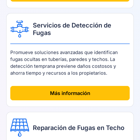
Servicios de Detección de
Fugas
Promueve soluciones avanzadas que identifican
fugas ocultas en tuberías, paredes y techos. La
detección temprana previene daños costosos y
ahorra tiempo y recursos a los propietarios.
[
]
Más información
Reparación de Fugas en Techo