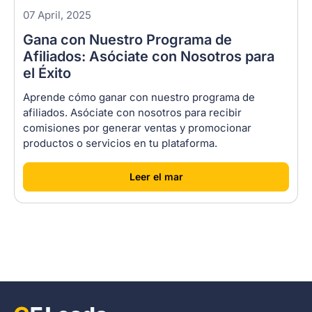
Reparación de fugas de techo
07 April, 2025
Plomería
Gana con Nuestro Programa de
Servicios de detección de filtraciones
Ajustador público
Afiliados: Asóciate con Nosotros para
Restauración de daños por agua
el Éxito
Mitigación de daños por agua
Aprende cómo ganar con nuestro programa de
afiliados. Asóciate con nosotros para recibir
comisiones por generar ventas y promocionar
productos o servicios en tu plataforma.
[
]
Leer el mar