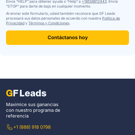
Envía “HELP” para obtener ayuda o “Help” a
+18558612443
. Envía
“STOP” para darte de baja en cualquier momento.
Al enviar este formulario, usted también reconoce que GF Leads
procesará sus datos personales de acuerdo con nuestra
Política de
Privacidad
y
Términos y Condiciones
.
Contáctanos hoy
Maximice sus ganancias
con nuestro programa de
referencia
+1 (888) 918 0798