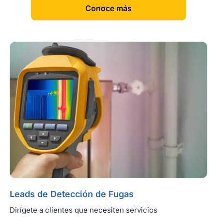
[
]
Conoce más
Leads de Detección de Fugas
Dirígete a clientes que necesiten servicios