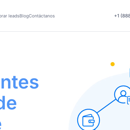
+1 (88
rar leads
Blog
Contáctanos
entes
de
e