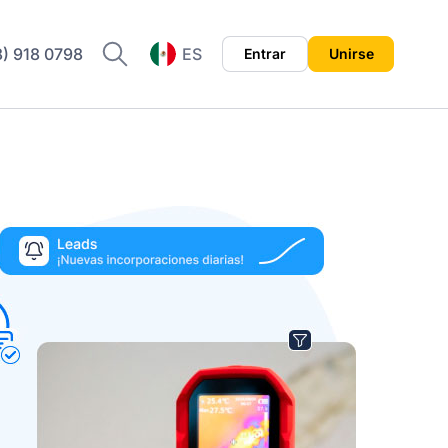
8) 918 0798
ES
Entrar
Unirse
EN