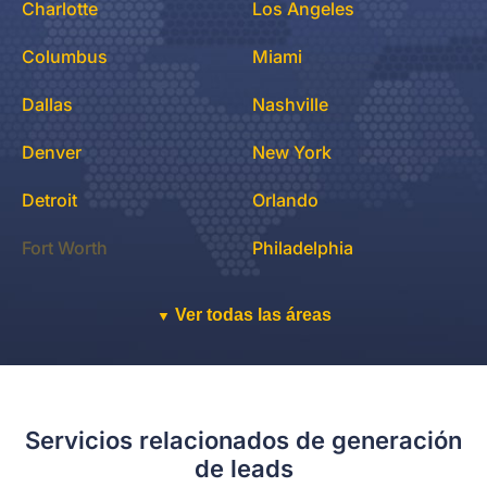
Charlotte
Los Angeles
Columbus
Miami
Dallas
Nashville
Denver
New York
Detroit
Orlando
Fort Worth
Philadelphia
Ver todas las áreas
▼
Servicios relacionados de generación
de leads